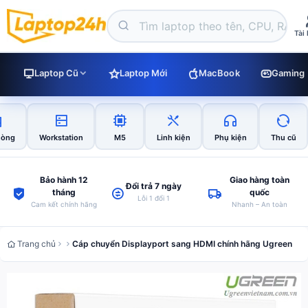
Tài
Laptop Cũ
Laptop Mới
MacBook
Gaming
hòng
Workstation
M5
Linh kiện
Phụ kiện
Thu cũ
Bảo hành 12
Giao hàng toàn
Đổi trả 7 ngày
tháng
quốc
Lỗi 1 đổi 1
Cam kết chính hãng
Nhanh – An toàn
Trang chủ
Cáp chuyển Displayport sang HDMI chính hãng Ugreen