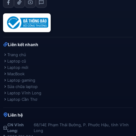
Liên kết nhanh
Trang chủ
Laptop cũ
Laptop mới
MacBook
Laptop gaming
Sửa chữa laptop
Laptop Vĩnh Long
Laptop Cần Thơ
Liên hệ
CN Vĩnh
68/14E Phạm Thái Bường, P. Phước Hậu, tỉnh Vĩnh
Long:
Long