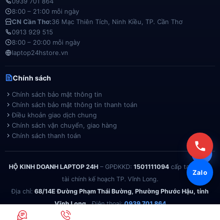
0939 701 864
8:00 – 21:00 mỗi ngày
CN Cần Thơ:
36 Mạc Thiên Tích, Ninh Kiều, TP. Cần Thơ
0913 929 515
8:00 – 20:00 mỗi ngày
laptop24hstore.vn
Chính sách
Chính sách bảo mật thông tin
Chính sách bảo mật thông tin thanh toán
Điều khoản giao dịch chung
Chính sách vận chuyển, giao hàng
Chính sách thanh toán
HỘ KINH DOANH LAPTOP 24H
– GPĐKKD:
1501111094
cấp tại Phòng
Zalo
tài chính kế hoạch TP. Vĩnh Long.
Địa chỉ:
68/14E Đường Phạm Thái Bường, Phường Phước Hậu, tỉnh
Vĩnh Long.
Điện thoại:
0939 701 864
© 2026 . Được làm với
tại Vĩnh Long |
Đã thông báo Bộ Công Thương