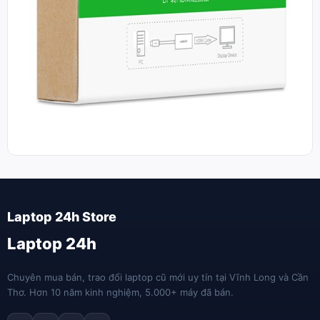
Laptop 24h
Chuyên mua bán, trao đổi laptop cũ mới uy tín tại Vĩnh Long và Cần
Thơ. Hơn 10 năm kinh nghiệm, 5.000+ máy đã bán.