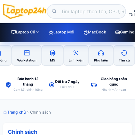
Tài
Laptop Cũ
Laptop Mới
MacBook
Gaming
hòng
Workstation
M5
Linh kiện
Phụ kiện
Thu cũ
Bảo hành 12
Giao hàng toàn
Đổi trả 7 ngày
tháng
quốc
Lỗi 1 đổi 1
Cam kết chính hãng
Nhanh – An toàn
Trang chủ
Chính sách
Chính sách