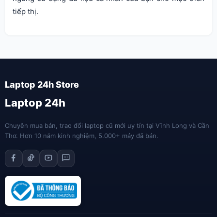
tiếp thị.
Laptop 24h
Chuyên mua bán, trao đổi laptop cũ mới uy tín tại Vĩnh Long và Cần
Thơ. Hơn 10 năm kinh nghiệm, 5.000+ máy đã bán.