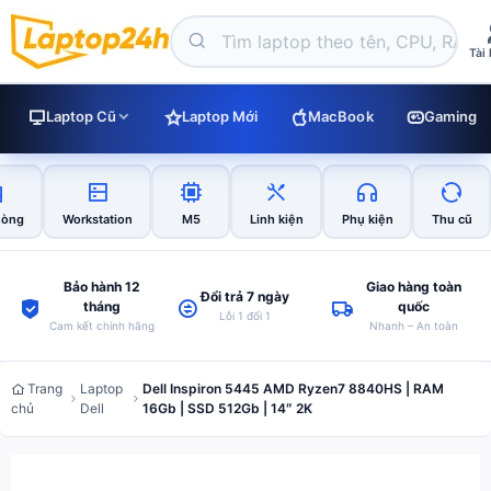
Tài
Laptop Cũ
Laptop Mới
MacBook
Gaming
hòng
Workstation
M5
Linh kiện
Phụ kiện
Thu cũ
Bảo hành 12
Giao hàng toàn
Đổi trả 7 ngày
tháng
quốc
Lỗi 1 đổi 1
Cam kết chính hãng
Nhanh – An toàn
Trang
Laptop
Dell Inspiron 5445 AMD Ryzen7 8840HS | RAM
chủ
Dell
16Gb | SSD 512Gb | 14″ 2K