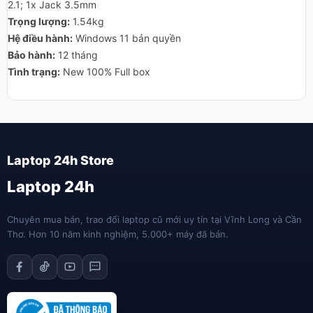
2.1; 1x Jack 3.5mm
Trọng lượng:
1.54kg
Hệ điều hành:
Windows 11 bản quyền
Bảo hành:
12 tháng
Tình trạng:
New 100% Full box
Laptop 24h
Chuyên mua bán, trao đổi laptop cũ mới uy tín tại Vĩnh Long và Cần
Thơ. Hơn 10 năm kinh nghiệm, 5.000+ máy đã bán.