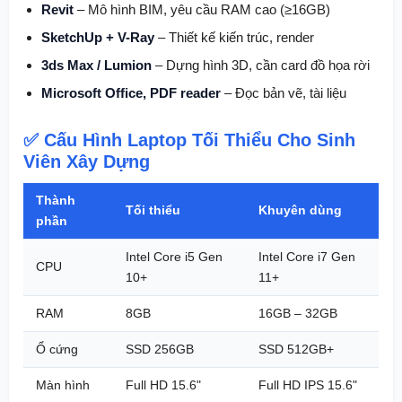
Revit
– Mô hình BIM, yêu cầu RAM cao (≥16GB)
SketchUp + V-Ray
– Thiết kế kiến trúc, render
3ds Max / Lumion
– Dựng hình 3D, cần card đồ họa rời
Microsoft Office, PDF reader
– Đọc bản vẽ, tài liệu
✅ Cấu Hình Laptop Tối Thiểu Cho Sinh
Viên Xây Dựng
Thành
Tối thiểu
Khuyên dùng
phần
Intel Core i5 Gen
Intel Core i7 Gen
CPU
10+
11+
RAM
8GB
16GB – 32GB
Ổ cứng
SSD 256GB
SSD 512GB+
Màn hình
Full HD 15.6"
Full HD IPS 15.6"