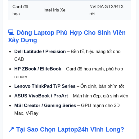
Card đồ
NVIDIA GTX/RTX
Intel Iris Xe
họa
rời
💻 Dòng Laptop Phù Hợp Cho Sinh Viên
Xây Dựng
Dell Latitude / Precision
– Bền bỉ, hiệu năng tốt cho
CAD
HP ZBook / EliteBook
– Card đồ họa mạnh, phù hợp
render
Lenovo ThinkPad T/P Series
– Ổn định, bàn phím tốt
ASUS VivoBook / ProArt
– Màn hình đẹp, giá sinh viên
MSI Creator / Gaming Series
– GPU mạnh cho 3D
Max, V-Ray
📍 Tại Sao Chọn Laptop24h Vĩnh Long?