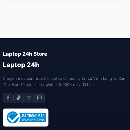
Laptop 24h
Chuyên mua bán, trao đổi laptop cũ mới uy tín tại Vĩnh Long và Cần
Thơ. Hơn 10 năm kinh nghiệm, 5.000+ máy đã bán.