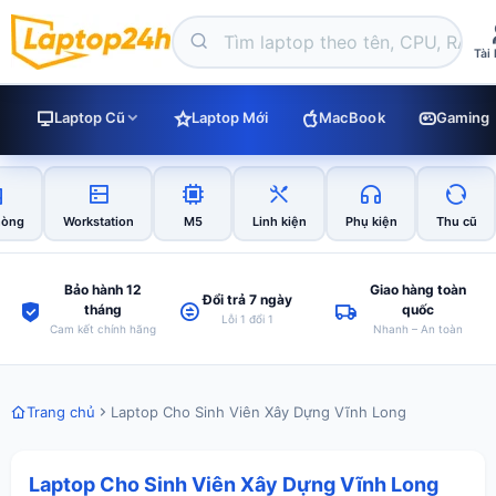
Tài
Laptop Cũ
Laptop Mới
MacBook
Gaming
hòng
Workstation
M5
Linh kiện
Phụ kiện
Thu cũ
Bảo hành 12
Giao hàng toàn
Đổi trả 7 ngày
tháng
quốc
Lỗi 1 đổi 1
Cam kết chính hãng
Nhanh – An toàn
Trang chủ
Laptop Cho Sinh Viên Xây Dựng Vĩnh Long
Laptop Cho Sinh Viên Xây Dựng Vĩnh Long