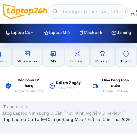
Tài
Laptop Cũ
Laptop Mới
MacBook
Gaming
hòng
Workstation
M5
Linh kiện
Phụ kiện
Thu cũ
Bảo hành 12
Giao hàng toàn
Đổi trả 7 ngày
tháng
quốc
Lỗi 1 đổi 1
Cam kết chính hãng
Nhanh – An toàn
Trang chủ
/
Blog Laptop Vĩnh Long & Cần Thơ – Kinh Nghiệm & Review
/
Top Laptop Cũ Từ 6–10 Triệu Đáng Mua Nhất Tại Cần Thơ 2025