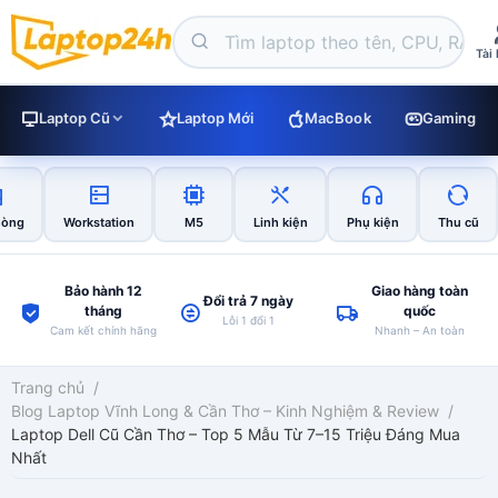
Tài
Laptop Cũ
Laptop Mới
MacBook
Gaming
hòng
Workstation
M5
Linh kiện
Phụ kiện
Thu cũ
Bảo hành 12
Giao hàng toàn
Đổi trả 7 ngày
tháng
quốc
Lỗi 1 đổi 1
Cam kết chính hãng
Nhanh – An toàn
Trang chủ
/
Blog Laptop Vĩnh Long & Cần Thơ – Kinh Nghiệm & Review
/
Laptop Dell Cũ Cần Thơ – Top 5 Mẫu Từ 7–15 Triệu Đáng Mua
Nhất