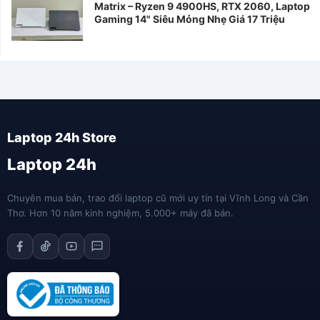
Matrix – Ryzen 9 4900HS, RTX 2060, Laptop
Gaming 14" Siêu Mỏng Nhẹ Giá 17 Triệu
Laptop 24h
Chuyên mua bán, trao đổi laptop cũ mới uy tín tại Vĩnh Long và Cần
Thơ. Hơn 10 năm kinh nghiệm, 5.000+ máy đã bán.