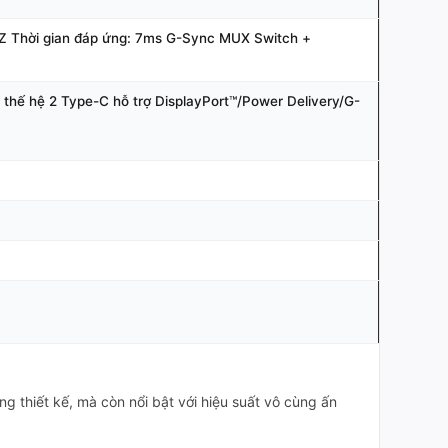
HZ Thời gian đáp ứng: 7ms G-Sync MUX Switch +
thế hệ 2 Type-C hỗ trợ DisplayPort™/Power Delivery/G-
 thiết kế, mà còn nổi bật với hiệu suất vô cùng ấn