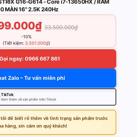
STRIX G16-G614 - Core i7-13650HX / RAM
60 MÀN 16" 2.5K 240Hz
99.000₫
33.500.000₫
-10%
(Tiết kiệm:
3.501.000₫
)
Gọi ngay: 0966 667 861
at Zalo – Tư vấn miễn phí
TikTok
Xem thêm về sản phẩm trên Tiktok
 tôi để biết rõ thêm về tình trạng sản phẩm trước
ua hàng, xin cảm ơn quý khách!