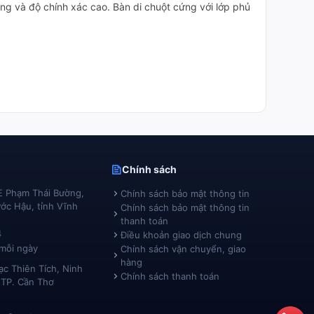
dụng và độ chính xác cao. Bàn di chuột cứng với lớp phủ
Chính sách
E Phạm Thái Bường,
Chính sách bảo mật thông tin
ớc Hậu, tỉnh Vĩnh
Chính sách bảo mật thông tin
thanh toán
4
Điều khoản giao dịch chung
 mỗi ngày
Chính sách vận chuyển, giao
hàng
c Thiên Tích, Ninh
Chính sách thanh toán
 TP. Cần Thơ
5