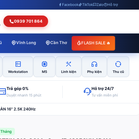
Facebook
TikTok
Zalo
Hỗ trợ
0939 701 864
h
FLASH SALE 🔥
ũ
Vĩnh Long
Cần Thơ
Workstation
M5
Linh kiện
Phụ kiện
Thu cũ
Trả góp 0%
Hỗ trợ 24/7
Duyệt nhanh 15 phút
Tư vấn miễn phí
MÀN 16" 2.5K 240Hz
 Tháng