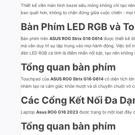
Thiết kế viền màn hình bezel siêu mỏng không chỉ tạo nê
bao quát hơn, không bị chặn đứng giữa cuộc chiến - mọi
Bàn Phím LED RGB và T
Bàn phím trên
ASUS ROG Strix G16 G614
được thiết kế đặ
mà vẫn duy trì sự tập trung vào mọi hành động. Việc bố tr
đèn LED RGB cá tính là điểm nhấn nổi bật, tạo nên không
Tổng quan bàn phím
Touchpad của
ASUS ROG Strix G16 G614
có diện tích lớ
nhám tạo ra cảm giác khỏe mượt và di chuyển chuột vô c
Các Cổng Kết Nối Đa Dạ
Laptop
Asus ROG G16 2023
được trang bị một loạt đầy đủ
Tổng quan bàn phím