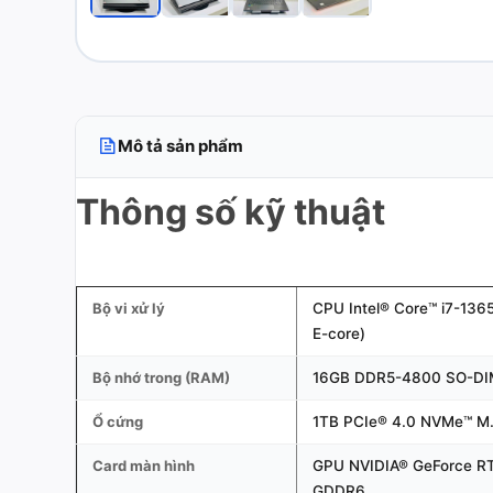
Mô tả sản phẩm
Thông số kỹ thuật
Bộ vi xử lý
CPU Intel® Core™ i7-1365
E-core)
Bộ nhớ trong (RAM)
16GB DDR5-4800 SO-DIM
Ổ cứng
1TB PCIe® 4.0 NVMe™ M
Card màn hình
GPU NVIDIA® GeForce R
GDDR6