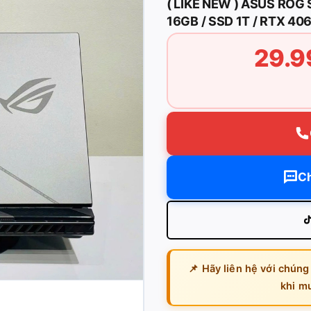
( LIKE NEW ) ASUS ROG 
16GB / SSD 1T / RTX 40
29.9
Ch
📌 Hãy liên hệ với chúng
khi m