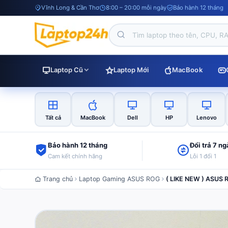
Vĩnh Long & Cần Thơ
8:00 – 20:00 mỗi ngày
Bảo hành 12 tháng
Laptop Cũ
Laptop Mới
MacBook
Tất cả
MacBook
Dell
HP
Lenovo
Bảo hành 12 tháng
Đổi trả 7 n
Cam kết chính hãng
Lỗi 1 đổi 1
Trang chủ
Laptop Gaming ASUS ROG
( LIKE NEW ) ASUS 