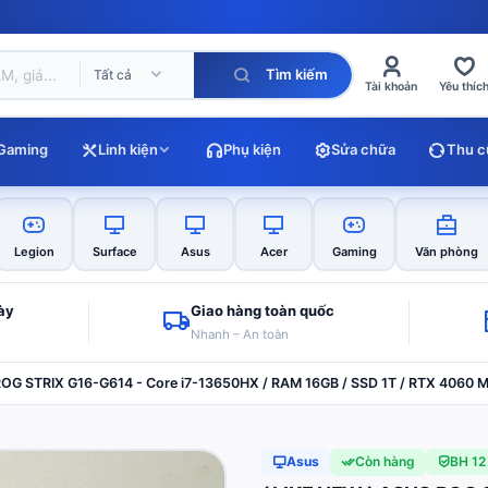
Tìm kiếm
Tất cả
Tài khoản
Yêu thíc
Gaming
Linh kiện
Phụ kiện
Sửa chữa
Thu c
Legion
Surface
Asus
Acer
Gaming
Văn phòng
gày
Giao hàng toàn quốc
Nhanh – An toàn
ROG STRIX G16-G614 - Core i7-13650HX / RAM 16GB / SSD 1T / RTX 4060 
Asus
Còn hàng
BH 12