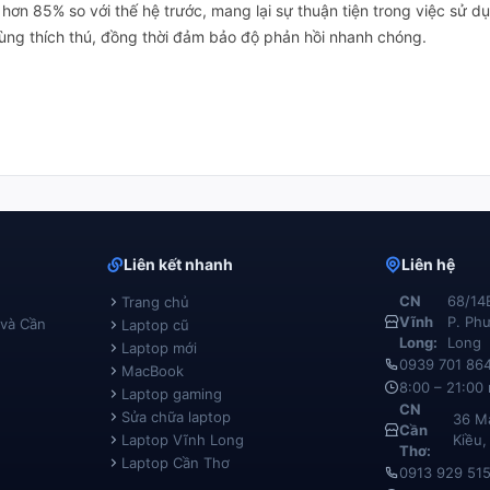
n hơn 85% so với thế hệ trước, mang lại sự thuận tiện trong việc sử 
ùng thích thú, đồng thời đảm bảo độ phản hồi nhanh chóng.
Liên kết nhanh
Liên hệ
CN
68/14
Trang chủ
Vĩnh
P. Phư
 và Cần
Laptop cũ
Long:
Long
Laptop mới
0939 701 86
MacBook
8:00 – 21:00
Laptop gaming
CN
Sửa chữa laptop
36 Mạ
Cần
Laptop Vĩnh Long
Kiều,
Thơ:
Laptop Cần Thơ
0913 929 51