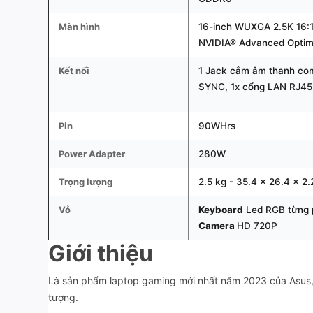
Màn hình
16-inch WUXGA 2.5K 16:1
NVIDIA® Advanced Optimu
Kết nối
1 Jack cắm âm thanh com
SYNC, 1x cổng LAN RJ45, 
Pin
90WHrs
Power Adapter
280W
Trọng lượng
2.5 kg - 35.4 x 26.4 x 2
Vỏ
Keyboard
Led RGB từng 
Camera
HD 720P
Giới thiệu
Là sản phẩm laptop gaming mới nhất năm 2023 của Asus
tượng.