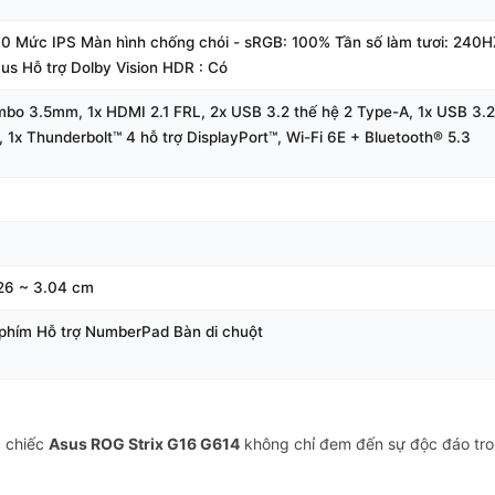
0 Mức IPS Màn hình chống chói - sRGB: 100% Tần số làm tươi: 240
s Hỗ trợ Dolby Vision HDR : Có
bo 3.5mm, 1x HDMI 2.1 FRL, 2x USB 3.2 thế hệ 2 Type-A, 1x USB 3.2 
1x Thunderbolt™ 4 hỗ trợ DisplayPort™, Wi-Fi 6E + Bluetooth® 5.3
.26 ~ 3.04 cm
phím Hỗ trợ NumberPad Bàn di chuột
, chiếc
Asus ROG Strix G16 G614
không chỉ đem đến sự độc đáo trong