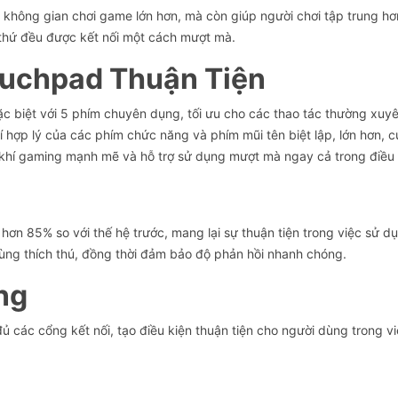
n không gian chơi game lớn hơn, mà còn giúp người chơi tập trung hơ
 thứ đều được kết nối một cách mượt mà.
ouchpad Thuận Tiện
c biệt với 5 phím chuyên dụng, tối ưu cho các thao tác thường xuyê
í hợp lý của các phím chức năng và phím mũi tên biệt lập, lớn hơn, c
 khí gaming mạnh mẽ và hỗ trợ sử dụng mượt mà ngay cả trong điều k
n hơn 85% so với thế hệ trước, mang lại sự thuận tiện trong việc sử 
ùng thích thú, đồng thời đảm bảo độ phản hồi nhanh chóng.
ng
 các cổng kết nối, tạo điều kiện thuận tiện cho người dùng trong việc 