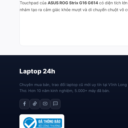
Touchpad của
ASUS ROG Strix G16 G614
có diện tích lớ
nhám tạo ra cảm giác khỏe mượt và di chuyển chuột vô c
Laptop 24h
Chuyên mua bán, trao đổi laptop cũ mới uy tín tại Vĩnh Long
Thơ. Hơn 10 năm kinh nghiệm, 5.000+ máy đã bán.