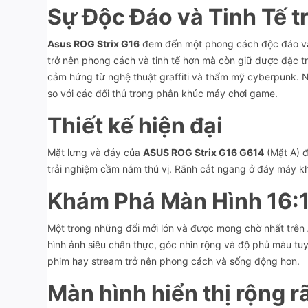
Sự Độc Đáo và Tinh Tế t
Asus ROG Strix G16
đem đến một phong cách độc đáo và t
trở nên phong cách và tinh tế hơn mà còn giữ được đặc 
cảm hứng từ nghệ thuật graffiti và thẩm mỹ cyberpunk.
so với các đối thủ trong phân khúc máy chơi game.
Thiết kế hiện đại
Mặt lưng và đáy của
ASUS ROG Strix G16 G614
(Mặt A) đ
trải nghiệm cầm nắm thú vị. Rãnh cắt ngang ở đáy máy kh
Khám Phá Màn Hình 16:
Một trong những đổi mới lớn và được mong chờ nhất trên
hình ảnh siêu chân thực, góc nhìn rộng và độ phủ màu tu
phim hay stream trở nên phong cách và sống động hơn.
Màn hình hiển thị rộng rã