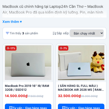
MacBook cũ chính hãng tại Laptop24h Cần Thơ – MacBook
Air, MacBook Pro đã qua kiểm định kỹ lưỡng. Pin, màn hình
Retina, bàn phím đều được kiểm tra trước khi bán. Giá từ 8
Xem thêm ▾
triệu, bảo hành 6–12 tháng, đổi trả 7 ngày, hỗ trợ trả góp 0%
lãi suất. Địa chỉ: 36 Mạc Thiên Tích, Ninh Kiều, Cần Thơ.
Sắp xếp:
Tìm thấy
3
sản phẩm
Ship COD toàn ĐBSCL.
-17%
-7%
MacBook Pro 2019 16'' I9/ RAM
( SẴN HÀNG SL FULL MÀU )
32GB / SSD512
MACBOOK AIR 2026 M5 | RAM
16G | SSD 512G ( NEW SEAL
14.500.000₫
32.500.000₫
17.500.000₫
35.000.000₫
BHH 12 THÁNG )
Tư vấn - Giao hàng ngay
Tư vấn - Giao hàng ngay