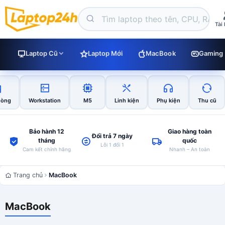
Tài
Laptop Cũ
Laptop Mới
MacBook
Gaming
hòng
Workstation
M5
Linh kiện
Phụ kiện
Thu cũ
Bảo hành 12
Giao hàng toàn
Đổi trả 7 ngày
tháng
quốc
Lỗi 1 đổi 1
Cam kết chính hãng
Nhanh – An toàn
Trang chủ
MacBook
MacBook