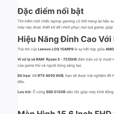
Đặc điểm nổi bật
Tìm kiếm một chiếc laptop gaming có thể mang lại hiệu su
máy này được thiết kế để chinh phục mọi tựa game, giúp 
Hiệu Năng Đỉnh Cao Vớ
Trái tim của
Lenovo LOQ 15ARP9
là sự kết hợp giữa
AMD 
Vi xử lý và RAM:
Ryzen 5 - 7235HS
đảm bảo xử lý mượt m
của game thủ và người dùng sáng tạo.
Đồ họa:
Với
RTX 4050 6GB
, bạn sẽ được trải nghiệm đồ 
đấu.
Lưu trữ:
Ổ cứng
SSD 512GB
siêu tốc giúp máy khởi động
Màn Hình 15.6 Inch FHD