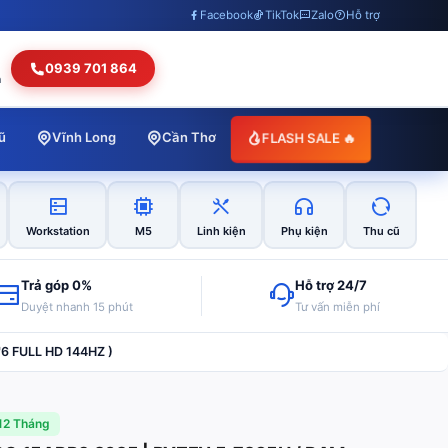
Facebook
TikTok
Zalo
Hỗ trợ
0939 701 864
h
FLASH SALE 🔥
ũ
Vĩnh Long
Cần Thơ
Workstation
M5
Linh kiện
Phụ kiện
Thu cũ
Trả góp 0%
Hỗ trợ 24/7
Duyệt nhanh 15 phút
Tư vấn miễn phí
6 FULL HD 144HZ )
12 Tháng