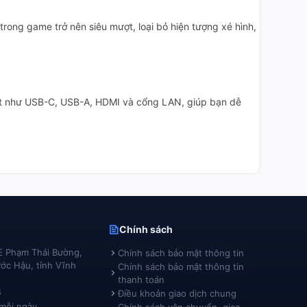
rong game trở nên siêu mượt, loại bỏ hiện tượng xé hình,
ết như USB-C, USB-A, HDMI và cổng LAN, giúp bạn dễ
Chính sách
E Phạm Thái Bường,
Chính sách bảo mật thông tin
ớc Hậu, tỉnh Vĩnh
Chính sách bảo mật thông tin
thanh toán
4
Điều khoản giao dịch chung
 mỗi ngày
Chính sách vận chuyển, giao