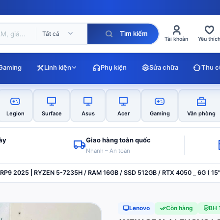
Tìm kiếm
Tất cả
Tài khoản
Yêu thíc
Gaming
Linh kiện
Phụ kiện
Sửa chữa
Thu c
Legion
Surface
Asus
Acer
Gaming
Văn phòng
gày
Giao hàng toàn quốc
Nhanh – An toàn
P9 2025 | RYZEN 5-7235H / RAM 16GB / SSD 512GB / RTX 4050 _ 6G ( 15"
Lenovo
Còn hàng
BH 