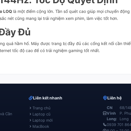
o LOQ
là một điểm cộng lớn. Tần số quét cao giúp mọi chuyển động t
ắc nét cũng mang lại trải nghiệm xem phim, làm việc tốt hơn.
 Đầy Đủ
ng quá hầm hố. Máy được trang bị đầy đủ các cổng kết nối cần thi
ternet tốc độ cao để có trải nghiệm gaming tốt nhất.
Liên kết nhanh
Liên hệ
CN
68/14
Trang chủ
Vĩnh
P. Phư
 và Cần
Laptop cũ
Long:
Long
Laptop mới
0939 701 86
MacBook
8:00 – 21:00