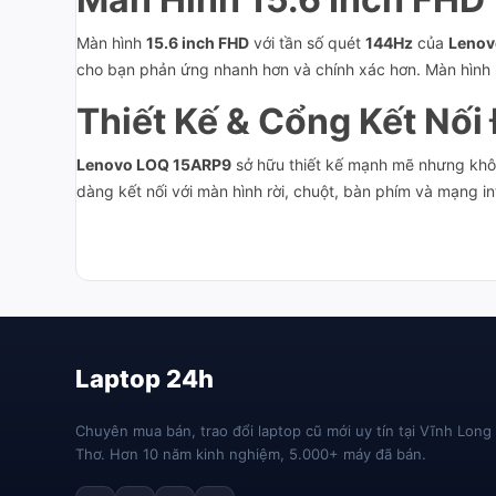
Màn hình
15.6 inch FHD
với tần số quét
144Hz
của
Lenov
cho bạn phản ứng nhanh hơn và chính xác hơn. Màn hình s
Thiết Kế & Cổng Kết Nối
Lenovo LOQ 15ARP9
sở hữu thiết kế mạnh mẽ nhưng khô
dàng kết nối với màn hình rời, chuột, bàn phím và mạng in
Laptop 24h
Chuyên mua bán, trao đổi laptop cũ mới uy tín tại Vĩnh Long
Thơ. Hơn 10 năm kinh nghiệm, 5.000+ máy đã bán.