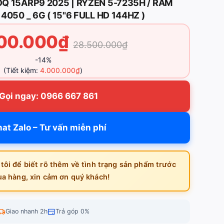
OQ 15ARP9 2025 | RYZEN 5-7235H / RAM
 4050 _ 6G ( 15"6 FULL HD 144HZ )
00.000₫
28.500.000₫
-14%
(Tiết kiệm:
4.000.000₫
)
Gọi ngay: 0966 667 861
at Zalo – Tư vấn miễn phí
 tôi để biết rõ thêm về tình trạng sản phẩm trước
ua hàng, xin cảm ơn quý khách!
Giao nhanh 2h
Trả góp 0%