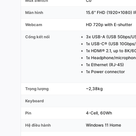
Mux Switch
Có
Màn hình
15.6" FHD (1920x1080) I
Webcam
HD 720p with E-shutter
Cổng kết nối
3x USB-A (USB 5Gbps/US
1x USB-C® (USB 10Gbps/U
1x HDMI® 2.1, up to 8K/6
1x Headphone/microphon
1x Ethernet (RJ-45)
1x Power connector
Trọng lượng
~2,38kg
Keyboard
Pin
4-Cell, 60Wh
Hệ điều hành
Windows 11 Home