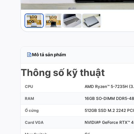
Mô tả sản phẩm
Thông số kỹ thuật
CPU
AMD Ryzen™ 5-7235H (3.
RAM
16GB SO-DIMM DDR5-4800
Ổ cứng
512GB SSD M.2 2242 PC
Card VGA
NVIDIA® GeForce RTX™ 