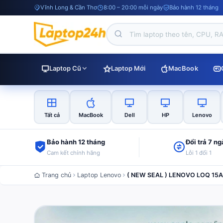
Vĩnh Long & Cần Thơ
8:00 – 20:00 mỗi ngày
Bảo hành 12 tháng
Laptop Cũ
Laptop Mới
MacBook
Tất cả
MacBook
Dell
HP
Lenovo
Bảo hành 12 tháng
Đổi trả 7 n
Cam kết chính hãng
Lỗi 1 đổi 1
Trang chủ
Laptop Lenovo
( NEW SEAL ) LENOVO LOQ 15AR