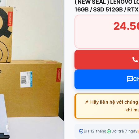
( NEW SEAL ) LENOVO L
16GB / SSD 512GB / RTX
24.5
Ch
📌 Hãy liên hệ với chúng
khi m
BH 12 tháng
Đổi trả 7 ngày