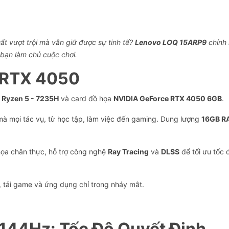
ất vượt trội mà vẫn giữ được sự tinh tế?
Lenovo LOQ 15ARP9
chính 
bạn làm chủ cuộc chơi.
i RTX 4050
Ryzen 5 - 7235H
và card đồ họa
NVIDIA GeForce RTX 4050 6GB
.
à mọi tác vụ, từ học tập, làm việc đến gaming. Dung lượng
16GB R
họa chân thực, hỗ trợ công nghệ
Ray Tracing
và
DLSS
để tối ưu tốc 
, tải game và ứng dụng chỉ trong nháy mắt.
 144Hz: Tốc Độ Quyết Định