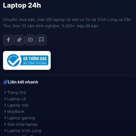
Laptop 24h
Chuyên mua bán, trao đổi laptop cũ mới uy tín tại Vĩnh Long và Cần
Thơ. Hơn 10 năm kinh nghiệm, 5.000+ máy đã bán.
Liên kết nhanh
Trang chủ
Laptop cũ
Laptop mới
MacBook
Laptop gaming
Sửa chữa laptop
Laptop Vĩnh Long