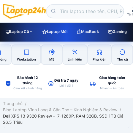
Tài
Laptop Cũ
Laptop Mới
MacBook
Gaming
hòng
Workstation
M5
Linh kiện
Phụ kiện
Thu cũ
Bảo hành 12
Giao hàng toàn
Đổi trả 7 ngày
tháng
quốc
Lỗi 1 đổi 1
Cam kết chính hãng
Nhanh – An toàn
Trang chủ
/
Blog Laptop Vĩnh Long & Cần Thơ – Kinh Nghiệm & Review
/
Dell XPS 13 9320 Review – i7-1260P, RAM 32GB, SSD 1TB Giá
26.5 Triệu