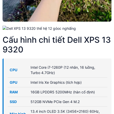
Cấu hình chi tiết Dell XPS 13
9320
Intel Core i7-1260P (12 nhân, 16 luồng,
CPU
Turbo 4.7GHz)
GPU
Intel Iris Xe Graphics (tích hợp)
RAM
16GB LPDDR5 5200MHz (hàn cố định)
SSD
512GB NVMe PCIe Gen 4 M.2
13.4 inch OLED 3.5K (3456x2160) 60Hz,
Màn hình