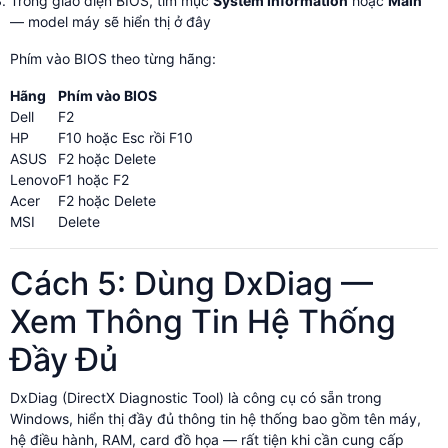
Trong giao diện BIOS, tìm mục
System Information
hoặc
Main
— model máy sẽ hiển thị ở đây
Phím vào BIOS theo từng hãng:
Hãng
Phím vào BIOS
Dell
F2
HP
F10 hoặc Esc rồi F10
ASUS
F2 hoặc Delete
Lenovo
F1 hoặc F2
Acer
F2 hoặc Delete
MSI
Delete
Cách 5: Dùng DxDiag —
Xem Thông Tin Hệ Thống
Đầy Đủ
DxDiag (DirectX Diagnostic Tool) là công cụ có sẵn trong
Windows, hiển thị đầy đủ thông tin hệ thống bao gồm tên máy,
hệ điều hành, RAM, card đồ họa — rất tiện khi cần cung cấp