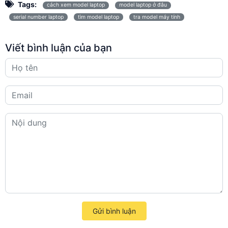
Tags:
cách xem model laptop
model laptop ở đâu
serial number laptop
tìm model laptop
tra model máy tính
Viết bình luận của bạn
Gửi bình luận