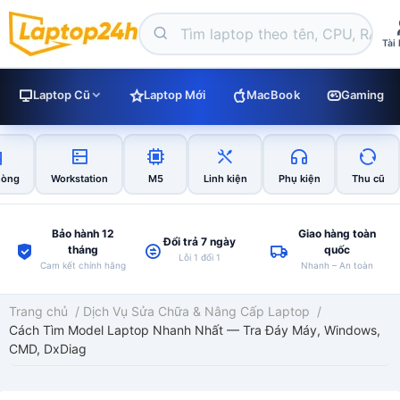
Tài
Laptop Cũ
Laptop Mới
MacBook
Gaming
hòng
Workstation
M5
Linh kiện
Phụ kiện
Thu cũ
Bảo hành 12
Giao hàng toàn
Đổi trả 7 ngày
tháng
quốc
Lỗi 1 đổi 1
Cam kết chính hãng
Nhanh – An toàn
Trang chủ
/
Dịch Vụ Sửa Chữa & Nâng Cấp Laptop
/
Cách Tìm Model Laptop Nhanh Nhất — Tra Đáy Máy, Windows,
CMD, DxDiag