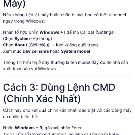
Máy)
Nếu không tiện lật máy hoặc nhãn bị mờ, bạn có thể tra model
ngay trong Windows:
Nhấn tổ hợp phím
Windows + I
để mở Cài đặt (Settings)
Chọn
System
(Hệ thống)
Chọn
About
(Giới thiệu) — kéo xuống cuối trang
Xem mục
Device name
hoặc
System model
Thông tin hiển thị ở đây thường là tên model đầy đủ do nhà sản
xuất khai báo với Windows.
Cách 3: Dùng Lệnh CMD
(Chính Xác Nhất)
Cách này cho kết quả chính xác nhất, đặc biệt với các dòng máy
có nhiều biến thể:
Nhấn
Windows + R
, gõ
, nhấn Enter
cmd
Trong cửa sổ Command Prompt, gõ lệnh sau rồi nhấn Enter: