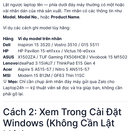
Lật ngược laptop lên — phía dưới đáy máy thường có một hoặc
vài nhãn dán của nhà sản xuất. Tìm nhãn có các thông tin như
Model
,
Model No.
, hoặc
Product Name
.
Ví dụ các cách ghi model tùy hãng:
Hãng
Ví dụ model trên nhãn
Dell
Inspiron 15 3520 / Vostro 3510 / G15 5511
HP
HP Pavilion 15-eh1xxx / Victus 16-e0xxx
ASUS
X1502ZA / TUF Gaming FX506HCB / Vivobook 15 M1502
Lenovo
IdeaPad 3 15IAU7 / ThinkPad E15 Gen 4
Acer
Aspire 5 A515-57 / Nitro 5 AN515-57
MSI
Modern 15 B12M / GF63 Thin 11SC
💡
Mẹo:
Chỉ cần chụp ảnh nhãn đáy máy gửi qua Zalo cho
Laptop24h — kỹ thuật viên sẽ đọc và tra giúp bạn, không cần
phải gõ lại.
Cách 2: Xem Trong Cài Đặt
Windows (Không Cần Lật