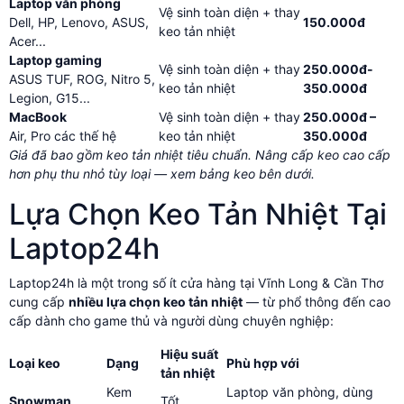
Laptop văn phòng
Vệ sinh toàn diện + thay
Dell, HP, Lenovo, ASUS,
150.000đ
keo tản nhiệt
Acer...
Laptop gaming
Vệ sinh toàn diện + thay
250.000đ-
ASUS TUF, ROG, Nitro 5,
keo tản nhiệt
350.000đ
Legion, G15...
MacBook
Vệ sinh toàn diện + thay
250.000đ –
Air, Pro các thế hệ
keo tản nhiệt
350.000đ
Giá đã bao gồm keo tản nhiệt tiêu chuẩn. Nâng cấp keo cao cấp
hơn phụ thu nhỏ tùy loại — xem bảng keo bên dưới.
Lựa Chọn Keo Tản Nhiệt Tại
Laptop24h
Laptop24h là một trong số ít cửa hàng tại Vĩnh Long & Cần Thơ
cung cấp
nhiều lựa chọn keo tản nhiệt
— từ phổ thông đến cao
cấp dành cho game thủ và người dùng chuyên nghiệp:
Hiệu suất
Loại keo
Dạng
Phù hợp với
tản nhiệt
Kem
Laptop văn phòng, dùng
Snowman
Tốt