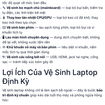
tốc độ quạt về mức ban đầu
🔧
Vệ sinh bo mạch chủ (mainboard)
— loại bỏ bụi bẩn, kiểm tra
tụ điện, các linh kiện bề mặt
🧴
Thay keo tản nhiệt CPU/GPU
— loại bỏ keo cũ đã khô, thay
keo mới theo lựa chọn
⌨️
Vệ sinh bàn phím
— lau sạch từng phím, loại bỏ bụi và vi
khuẩn tích tụ
🖥️
Lau màn hình chuyên dụng
— dung dịch chuyên biệt, không
để lại vết, không xước tấm nền
🦠
Khử khuẩn vỏ máy và bàn phím
— tiêu diệt vi khuẩn, nấm
mốc tích tụ qua thời gian dùng
🔌
Vệ sinh các cổng kết nối
— USB, HDMI, jack tai nghe, cổng
sạc — tránh tiếp xúc kém gây lỗi
Lợi Ích Của Vệ Sinh Laptop
Định Kỳ
Vệ sinh laptop không chỉ là làm sạch bề ngoài — đây là bước
bảo
trì định kỳ chuẩn
giúp kéo dài tuổi thọ máy và phòng ngừa hỏng
hóc: