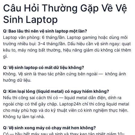
Câu Hỏi Thường Gặp Về Vệ
Sinh Laptop
Q: Bao lâu thì nên vệ sinh laptop một lần?
Laptop văn phòng: 6 tháng/lần. Laptop gaming hoặc dùng môi
trường nhiều bụi: 3–4 tháng/lần. Dấu hiệu cần vệ sinh ngay: quạt
kêu to, máy nóng bất thường, hiệu năng giảm dù không cài thêm
gì.
Q: Vệ sinh laptop có mất dữ liệu không?
Không. Vệ sinh là thao tác phần cứng bên ngoài — không ảnh
hưởng dữ liệu.
Q: Kim loại lỏng (liquid metal) có nguy hiểm không?
Nếu thi công sai cách thì có — liquid metal dẫn điện, dính ra
ngoài chip có thể gây chập. Laptop24h chỉ thi công liquid metal
cho máy phù hợp và do kỹ thuật viên có kinh nghiệm thực hiện.
Không tự làm tại nhà.
Q: Vệ sinh xong máy có chạy mát hơn không?
Có — hầu hết máy sau vệ sinh và thay keo tản nhiệt giảm 10–