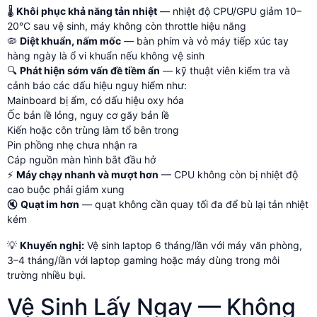
🌡️
Khôi phục khả năng tản nhiệt
— nhiệt độ CPU/GPU giảm 10–
20°C sau vệ sinh, máy không còn throttle hiệu năng
🦠
Diệt khuẩn, nấm mốc
— bàn phím và vỏ máy tiếp xúc tay
hàng ngày là ổ vi khuẩn nếu không vệ sinh
🔍
Phát hiện sớm vấn đề tiềm ẩn
— kỹ thuật viên kiểm tra và
cảnh báo các dấu hiệu nguy hiểm như:
Mainboard bị ẩm, có dấu hiệu oxy hóa
Ốc bản lề lỏng, nguy cơ gãy bản lề
Kiến hoặc côn trùng làm tổ bên trong
Pin phồng nhẹ chưa nhận ra
Cáp nguồn màn hình bắt đầu hở
⚡
Máy chạy nhanh và mượt hơn
— CPU không còn bị nhiệt độ
cao buộc phải giảm xung
🔇
Quạt im hơn
— quạt không cần quay tối đa để bù lại tản nhiệt
kém
💡
Khuyến nghị:
Vệ sinh laptop 6 tháng/lần với máy văn phòng,
3–4 tháng/lần với laptop gaming hoặc máy dùng trong môi
trường nhiều bụi.
Vệ Sinh Lấy Ngay — Không