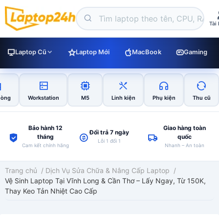
Tài
Laptop Cũ
Laptop Mới
MacBook
Gaming
hòng
Workstation
M5
Linh kiện
Phụ kiện
Thu cũ
Bảo hành 12
Giao hàng toàn
Đổi trả 7 ngày
tháng
quốc
Lỗi 1 đổi 1
Cam kết chính hãng
Nhanh – An toàn
Trang chủ
/
Dịch Vụ Sửa Chữa & Nâng Cấp Laptop
/
Vệ Sinh Laptop Tại Vĩnh Long & Cần Thơ – Lấy Ngay, Từ 150K,
Thay Keo Tản Nhiệt Cao Cấp