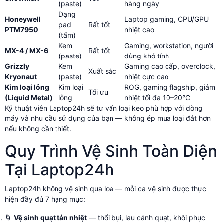
(paste)
hàng ngày
Dạng
Honeywell
Laptop gaming, CPU/GPU
pad
Rất tốt
PTM7950
nhiệt cao
(tấm)
Kem
Gaming, workstation, người
MX-4 / MX-6
Rất tốt
(paste)
dùng khó tính
Grizzly
Kem
Gaming cao cấp, overclock,
Xuất sắc
Kryonaut
(paste)
nhiệt cực cao
Kim loại lỏng
Kim loại
ROG, gaming flagship, giảm
Tối ưu
(Liquid Metal)
lỏng
nhiệt tối đa 10–20°C
Kỹ thuật viên Laptop24h sẽ tư vấn loại keo phù hợp với dòng
máy và nhu cầu sử dụng của bạn — không ép mua loại đắt hơn
nếu không cần thiết.
Quy Trình Vệ Sinh Toàn Diện
Tại Laptop24h
Laptop24h không vệ sinh qua loa — mỗi ca vệ sinh được thực
hiện đầy đủ 7 hạng mục:
🌀
Vệ sinh quạt tản nhiệt
— thổi bụi, lau cánh quạt, khôi phục