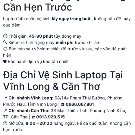
Cần Hẹn Trước
Laptop24h nhận vệ sinh
lấy ngay trong buổi
, không cần để máy
qua đêm:
⏱️ Thời gian:
45–90 phút
tùy dòng máy
🔍 Kiểm tra tình trạng máy
miễn phí
trước khi làm
📋 Báo cáo sau vệ sinh: nhiệt độ trước và sau, các vấn đề phát
hiện
🛡️ Bảo hành dịch vụ keo tản nhiệt
Địa Chỉ Vệ Sinh Laptop Tại
Vĩnh Long & Cần Thơ
📍
Chi nhánh Vĩnh Long:
68/14e Phạm Thái Bường, Phường
Phước Hậu, Tỉnh Vĩnh Long | ☎️
0966.667.861
📍
Chi nhánh Cần Thơ:
36 Mạc Thiên Tích, Phường Ninh Kiều,
TP. Cần Thơ | ☎️
0913.929.515
🕐 Mở cửa:
8:00 – 20:00
hàng ngày, kể cả cuối tuần. Không cần
hẹn trước.