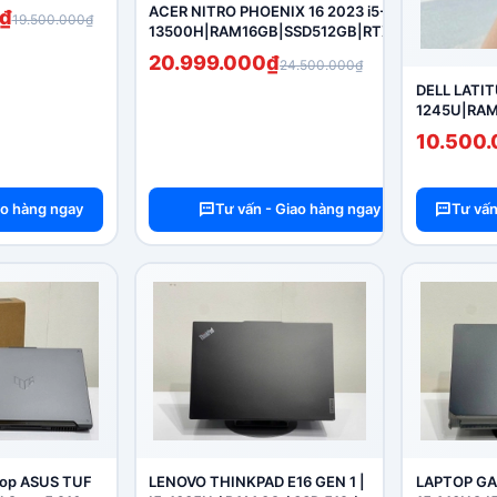
ACER NITRO PHOENIX 16 2023 i5-
₫
19.500.000₫
13500H|RAM16GB|SSD512GB|RTX4050
16'' FHD 165HZ ( LIKE NEW)
20.999.000₫
24.500.000₫
DELL LATIT
1245U|RAM
FHD (LIKE 
10.500
ao hàng ngay
Tư vấn - Giao hàng ngay
Tư vấn
top ASUS TUF
LENOVO THINKPAD E16 GEN 1 |
LAPTOP GA