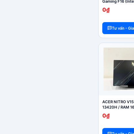
Gaming F16 (Inte
RTX 3050 6GB | 
0₫
144Hz | 16GB | 
Tư vấn - Gi
ACER NITRO V15 
13420H / RAM 1
512GB /RTX 405
0₫
Tư vấn - Gi