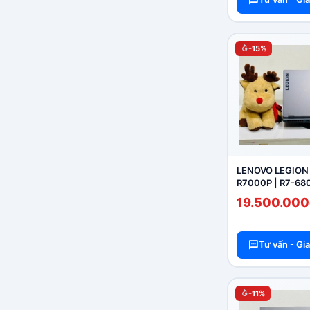
-15%
LENOVO LEGION 
R7000P | R7-68
16GB / SSD 512G
19.500.000
15.6'' 2K+ 165Hz
Tư vấn - Gi
-11%