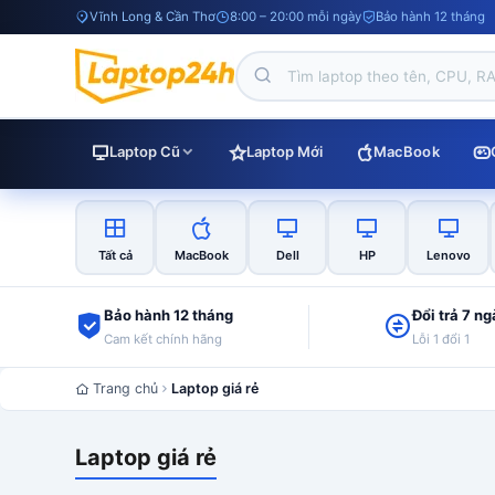
Vĩnh Long & Cần Thơ
8:00 – 20:00 mỗi ngày
Bảo hành 12 tháng
Laptop Cũ
Laptop Mới
MacBook
Tất cả
MacBook
Dell
HP
Lenovo
Bảo hành 12 tháng
Đổi trả 7 n
Cam kết chính hãng
Lỗi 1 đổi 1
Trang chủ
Laptop giá rẻ
Laptop giá rẻ