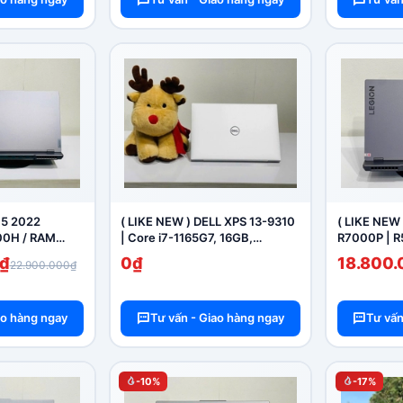
5 2022
( LIKE NEW ) DELL XPS 13-9310
( LIKE NEW
00H / RAM
| Core i7-1165G7, 16GB,
R7000P | R
B / RTX 3050
512GB,13.4 FHD IPS
/ SSD 512G
₫
0₫
18.800
22.900.000₫
2.5K 15.6" 
ao hàng ngay
Tư vấn - Giao hàng ngay
Tư vấn
-10%
-17%