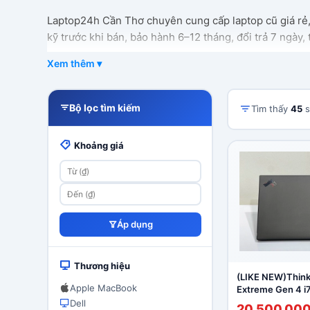
Laptop24h Cần Thơ chuyên cung cấp laptop cũ giá rẻ, 
kỹ trước khi bán, bảo hành 6–12 tháng, đổi trả 7 ngày,
Xem thêm ▾
Bộ lọc tìm kiếm
Tìm thấy
45
s
Khoảng giá
Áp dụng
Thương hiệu
(LIKE NEW)Think
Apple MacBook
Extreme Gen 4 
16GB|SSD 512GB
Dell
20.500.00