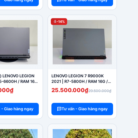
-14%
 ) LENOVO LEGION
LENOVO LEGION 7 R9000K
5-6600H / RAM 16G
2021 | R7-5800H / RAM 16G /
 / RTX 3050TI ( MÀN
SSD 1T / RTX 3070_8GB MÀN
.000₫
25.500.000₫
29.500.000₫
165HZ )
2.5K 165HZ 16"
 - Giao hàng ngay
Tư vấn - Giao hàng ngay