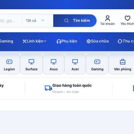
Tìm kiếm
Tất cả
Tài khoản
Yêu thíc
Gaming
Linh kiện
Phụ kiện
Sửa chữa
Thu c
Legion
Surface
Asus
Acer
Gaming
Văn phòng
gày
Giao hàng toàn quốc
Nhanh – An toàn