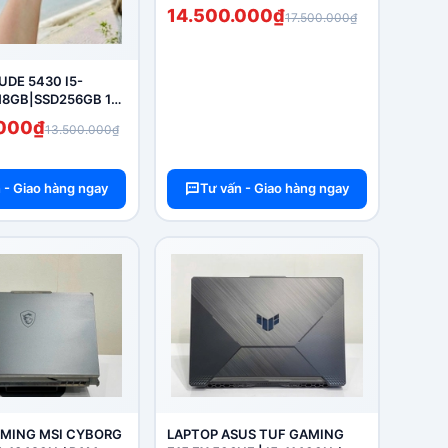
14.500.000₫
17.500.000₫
UDE 5430 I5-
8GB|SSD256GB 14''
NEW)
.000₫
13.500.000₫
 - Giao hàng ngay
Tư vấn - Giao hàng ngay
MING MSI CYBORG
LAPTOP ASUS TUF GAMING