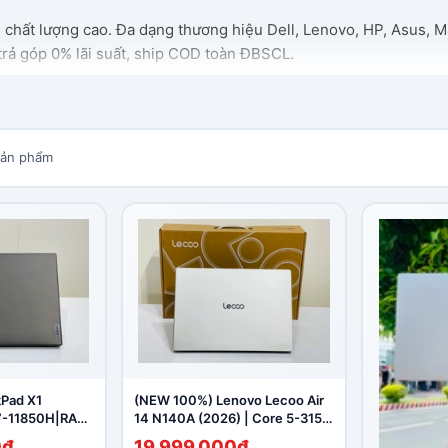
chất lượng cao. Đa dạng thương hiệu Dell, Lenovo, HP, Asus, M
 trả góp 0% lãi suất, ship COD toàn ĐBSCL.
ản phẩm
Pad X1
(NEW 100%) Lenovo Lecoo Air
i7-11850H|RAM
14 N140A (2026) | Core 5-315,
|Nvidia RTX
12GB, 512GB, 14 inch FHD+,
0₫
19.999.000₫