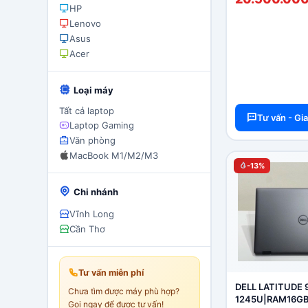
3050Ti 4GB 16″ 
HP
Adobe
Lenovo
Asus
Acer
Loại máy
Tất cả laptop
Tư vấn - Gi
Laptop Gaming
Văn phòng
MacBook M1/M2/M3
-13%
Chi nhánh
Vĩnh Long
Cần Thơ
Tư vấn miễn phí
DELL LATITUDE 94
Chưa tìm được máy phù hợp?
1245U|RAM16G
Gọi ngay để được tư vấn!