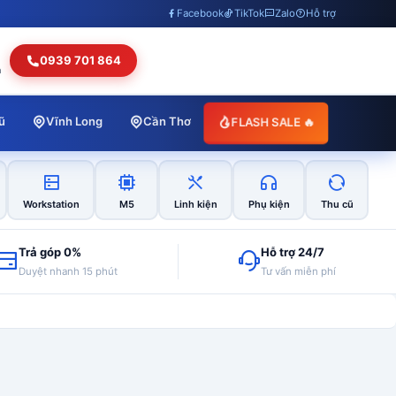
Facebook
TikTok
Zalo
Hỗ trợ
0939 701 864
h
FLASH SALE 🔥
ũ
Vĩnh Long
Cần Thơ
Workstation
M5
Linh kiện
Phụ kiện
Thu cũ
Trả góp 0%
Hỗ trợ 24/7
Duyệt nhanh 15 phút
Tư vấn miễn phí