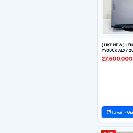
( LIKE NEW ) L
Y9000K ALX7 202
12800HX / RAM 1
27.500.000
/ RTX 3070TI MÀ
165HZ
Tư vấn - Gi