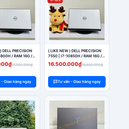
-15%
 ) DELL PRECISION
( LIKE NEW ) DELL PRECISION
1800H / RAM 16G /
7550 | I7-10850H / RAM 16G /
 T1200 ( MÀN 15.6"
SSD 512G / T2000
000₫
16.500.000₫
21.500.000₫
19.500.000₫
 - Giao hàng ngay
Tư vấn - Giao hàng ngay