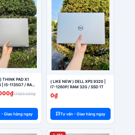
 ) THINK PAD X1
( LIKE NEW ) DELL XPS 9320 |
| I5-1135G7 / RAM
I7-1260P/ RAM 32G / SSD 1T
56G / 14 INCH +
.000₫
17.500.000₫
0₫
CẢM ỨNG )
 - Giao hàng ngay
Tư vấn - Giao hàng ngay