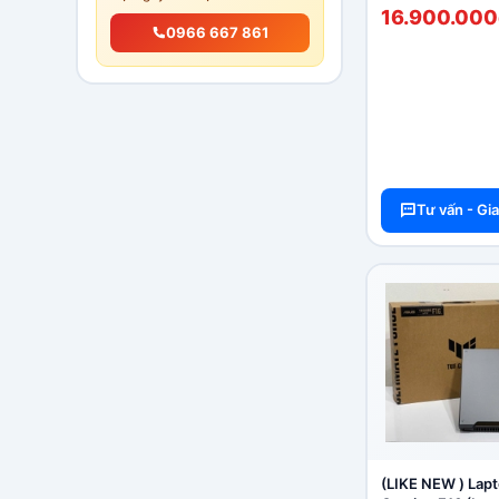
(LIKE NEW)
16.900.000
0966 667 861
Tư vấn - Gi
(LIKE NEW ) Lap