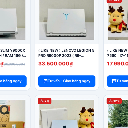
-16%
 SLIM Y9000X
( LIKE NEW ) LENOVO LEGION 5
( LIKE NEW
H / RAM 16G /
PRO R9000P 2023 ( R9-
7560 | I7-1
60_8G ( MÀN
7945HX / RAM 16G / SSD 1T /
SSD 512G /
0₫
33.500.000₫
17.990.
36.900.000₫
KE NEW )
RTX 4060_8G )( MÀN 16” 2.5k
FHD )
240Hz )
ao hàng ngay
Tư vấn - Giao hàng ngay
Tư vấn
-7%
-12%