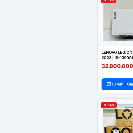
-11%
LENOVO LEGION
2023 | I9-13900
SSD 1T / RTX 40
32.800.00
3.2K 165Hz ) (LI
Tư vấn - Gi
-14%