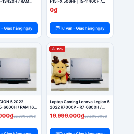
5-13420H / RAM
F15 FX 506HF | I5-11400H /
512GB /RTX 3050 |
RAM 16G / SSD 512 / RTX 2050
0₫
144Hz
15.6-FHD 144Hz
 - Giao hàng ngay
Tư vấn - Giao hàng ngay
-15%
GION 5 2022
Laptop Gaming Lenovo Legion 5
5-6600H / RAM 16G
2022 R7000P - R7-6800H /
 / RTX 3050 15.6
16GB RAM / 512GB SSD / RTX
.000₫
19.999.000₫
22.900.000₫
23.500.000₫
3050 TI / 15.6 2K+ 165Hz
 - Giao hàng ngay
Tư vấn - Giao hàng ngay