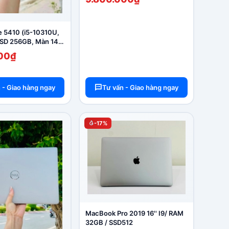
de 5410 (i5-10310U,
SD 256GB, Màn 14'
00₫
 - Giao hàng ngay
Tư vấn - Giao hàng ngay
-17%
MacBook Pro 2019 16'' I9/ RAM
32GB / SSD512