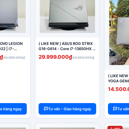
ENOVO LEGION
( LIKE NEW ) ASUS ROG STRIX
2 | I7-
G16-G614 - Core i7-13650HX /
6G / SSD 512G
RAM 16GB / SSD 1T / RTX 4060
₫
29.999.000₫
30.990.000₫
33.500.000₫
N 16" 2.5K
MÀN 16" 2.5K 240Hz
( LIKE NEW
YOGA GEN6 
16G / SSD 2
14.500
(KÈM BÚT 
ao hàng ngay
Tư vấn - Giao hàng ngay
Tư vấn